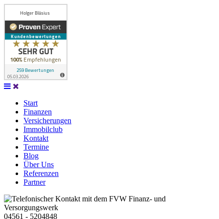
Zum
Inhalt
Start
springen
Finanzen
Versicherungen
Immobilclub
Kontakt
Termine
Blog
Über Uns
Referenzen
Partner
04561 - 5204848